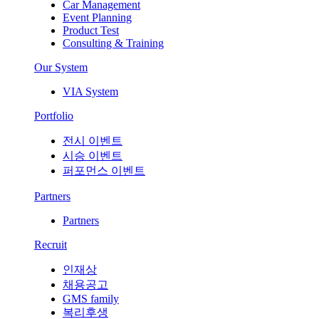
Car Management
Event Planning
Product Test
Consulting & Training
Our System
VIA System
Portfolio
전시 이벤트
시승 이벤트
퍼포먼스 이벤트
Partners
Partners
Recruit
인재상
채용공고
GMS family
복리후생