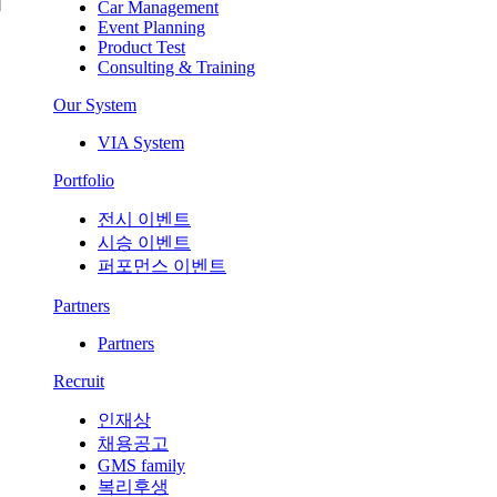
Car Management
Event Planning
Product Test
Consulting & Training
Our System
VIA System
Portfolio
전시 이벤트
시승 이벤트
퍼포먼스 이벤트
Partners
Partners
Recruit
인재상
채용공고
GMS family
복리후생