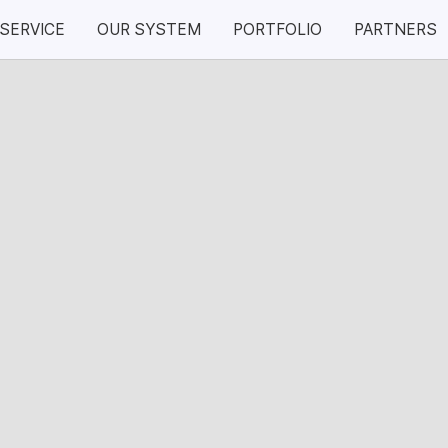
SERVICE
OUR SYSTEM
PORTFOLIO
PARTNERS
Our System
Portfolio
VIA System
전시 이벤트
시승 이벤트
퍼포먼스 이벤
ning