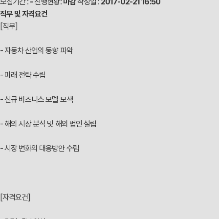
모집기간 :
-
진행현황:
마감
작성일 :
2017-02-21 16:50
직무 및 자격요건
채용공고
[직무]
GMS family
- 자동차 산업의 동향 파악
복리후생
- 미래 전략 수립
FAQ
- 신규 비즈니스 모델 모색
- 해외 시장 분석 및 해외 법인 설립
- 시장 변화의 대응방안 수립
[자격요건]