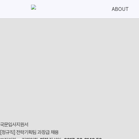
ABOUT
About
Service
인사말
Car Management
연혁
Event Planning
경영이념
Product Test
PR
Consulting & Trai
CI
오시는길
Recruit
국문입사지원서
[정규직] 전략기획팀 과장급 채용
인재상